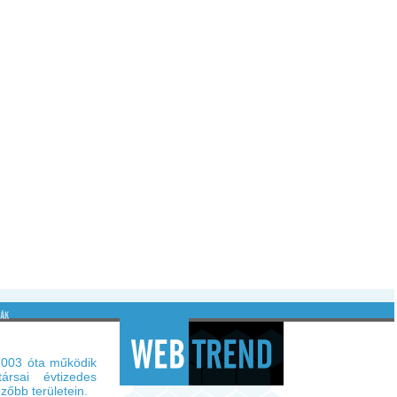
 2003 óta működik
rsai évtizedes
zőbb területein.