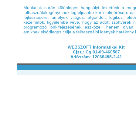
Munkáink során különleges hangsúlyt fektetünk a megre
felhasználók igényeinek legteljesebb körű felmérésére és
fejlesztésére, amelyek világos, átgondolt, logikus felé
kezelhetők, figyelembe véve, hogy az adott szoftverek 
programozó önkifejezésének eszközei, hanem olyan
amiknek elsődleges célja a felhasználói igények hatékony 
WEBSZOFT Informatikai Kft
Cjsz.: Cg 01-09-460507
Adószám: 12069495-2-41