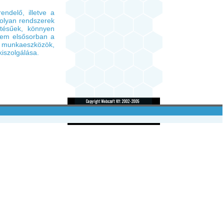
ndelő, illetve a
 olyan rendszerek
pítésűek, könnyen
nem elsősorban a
 munkaeszközök,
kiszolgálása.